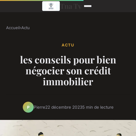
Tna Tv
Accueil
›
Actu
ACTU
les conseils pour bien
négocier son crédit
immobilier
Pierre
22 décembre 2023
5 min de lecture
P