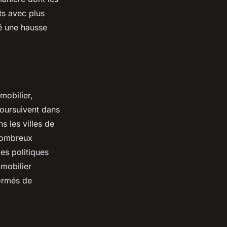
ts avec plus
é une hausse
mobilier,
poursuivent dans
s les villes de
 nombreux
les politiques
mobilier
formés de