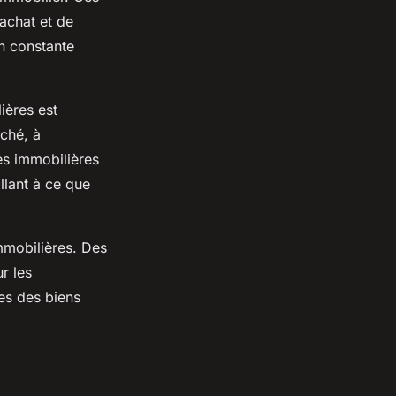
’achat et de
n constante
ières est
rché, à
es immobilières
llant à ce que
mmobilières. Des
r les
ues des biens