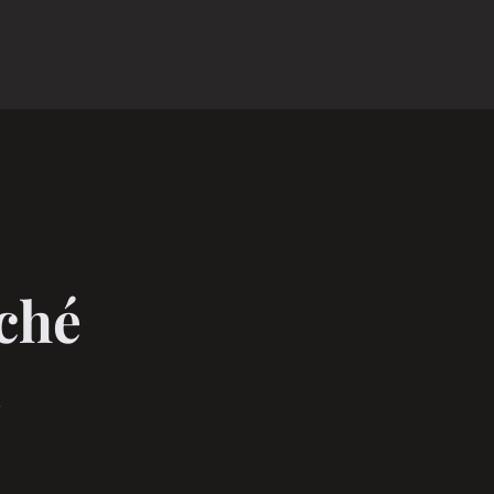
ché
1