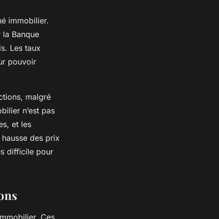
hé immobilier.
r la Banque
s. Les taux
ur pouvoir
ctions, malgré
bilier n’est pas
s, et les
a hausse des prix
 difficile pour
ions
immobilier. Ces