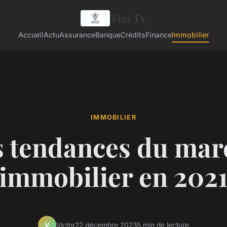
Tna Tv
Accueil
Actu
Assurance
Banque
Crédits
Finance
Immobilier
IMMOBILIER
s tendances du mar
immobilier en 202
Victor
22 décembre 2023
5 min de lecture
V