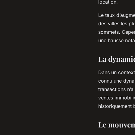
location.
Le taux d’augmen
des villes les p
sommets. Cepend
une hausse nota
La dynamiq
Dans un context
connu une dynam
transactions n’
ventes immobiliè
historiquement b
Le mouveme