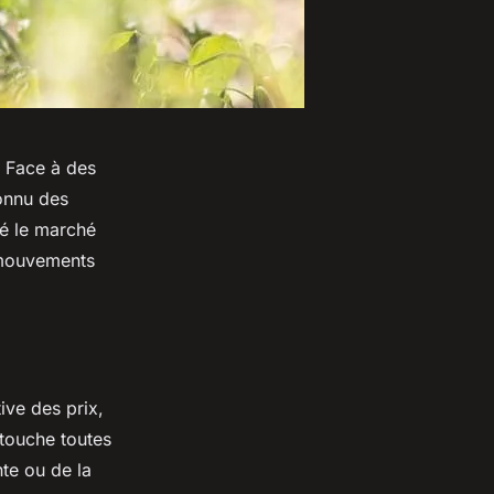
. Face à des
onnu des
ué le marché
 mouvements
ive des prix,
 touche toutes
nte ou de la