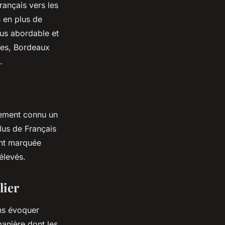
ançais vers les
s en plus de
lus abordable et
tes, Bordeaux
.
alement connu un
lus de Français
ent marquée
élevés.
lier
ns évoquer
anière dont les