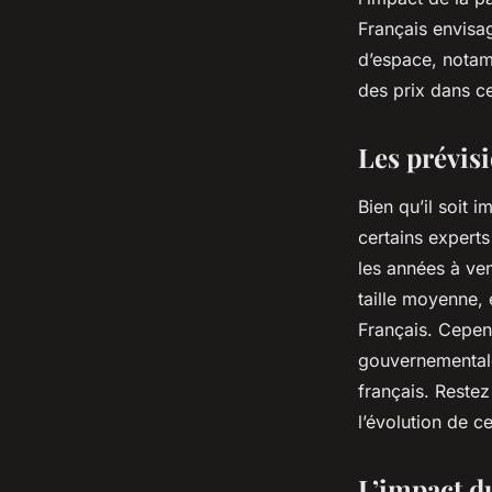
Français envisa
d’espace, notam
des prix dans c
Les prévisi
Bien qu’il soit 
certains expert
les années à ven
taille moyenne, 
Français. Cepend
gouvernementale
français. Reste
l’évolution de 
L’impact d