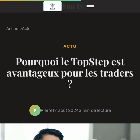
Tna Tv
Accueil
›
Actu
ACTU
Pourquoi le TopStep est
avantageux pour les traders
?
Pierre
17 août 2024
3 min de lecture
P