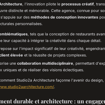
Architecture
, l'innovation pilote le
processus créatif
, tran
uvre distincte et mémorable. Cette agence, connue pour s
 s'appuie sur des
méthodes de conception innovantes
pou
ecturales personnalisées.
 emblématiques
, tels que la conception de restaurants avan
 leur capacité à intégrer la créativité dans chaque détail.
epose sur l'impact significatif de leur créativité, engendran
client élevée
et la réussite de projets complexes.
orise une
collaboration multidisciplinaire
, permettant d'exp
x uniques et de réaliser des visions éclectiques.
comment Studio2a Architecture façonne l'avenir du design, 
www.studio2aarchitecture.com/
.
ent durable et architecture : un engag