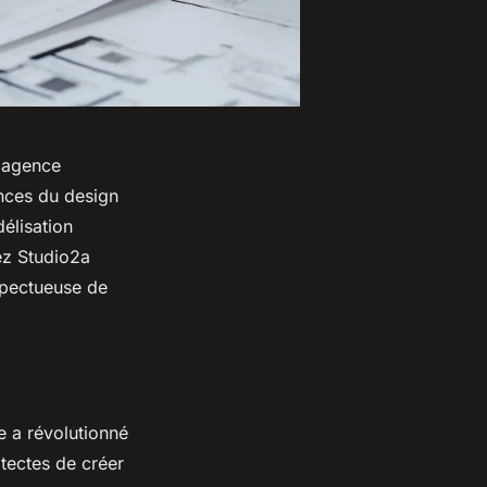
e agence
nces du design
élisation
hez Studio2a
espectueuse de
e a révolutionné
itectes de créer