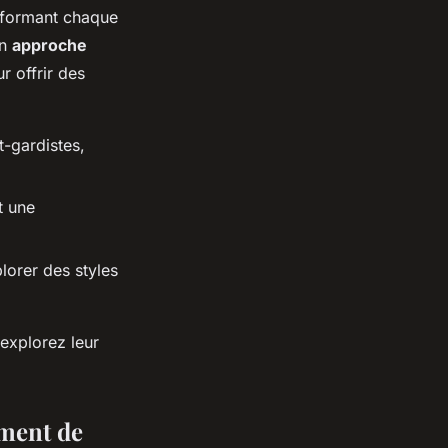
sformant chaque
on
approche
r offrir des
t-gardistes,
t une
lorer des styles
explorez leur
ement de