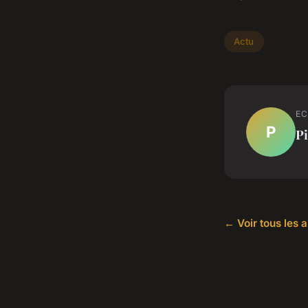
Actu
EC
P
Pi
← Voir tous les a