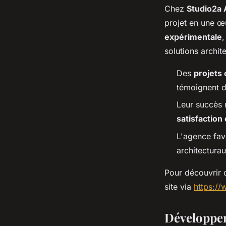
Chez
Studio2a 
projet en une œ
expérimentale
,
solutions archit
Des
projets
témoignent de
Leur succès r
satisfaction 
L'agence fav
architecturau
Pour découvrir 
site via
https://
Développem