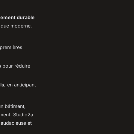
ement durable
tique moderne.
 premières
 pour réduire
ls
, en anticipant
un bâtiment,
ement. Studio2a
t audacieuse et