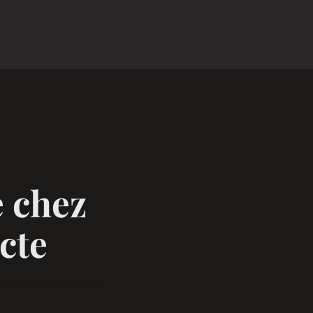
e chez
cte