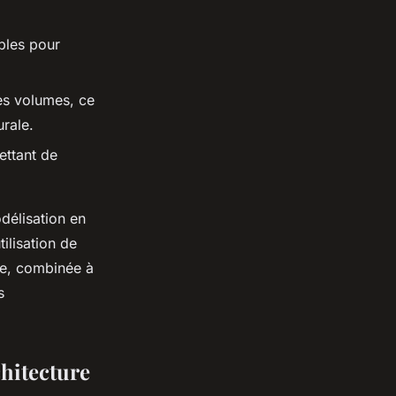
bles pour
es volumes, ce
rale.
ettant de
odélisation en
ilisation de
ue, combinée à
s
chitecture