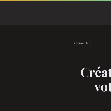
Accueil
›
Actu
Créat
vo