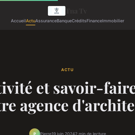
Tna Tv
Accueil
Actu
Assurance
Banque
Crédits
Finance
Immobilier
ACTU
ivité et savoir-fair
tre agence d'archite
Pierre
19 juin 2024
2 min de lecture
P