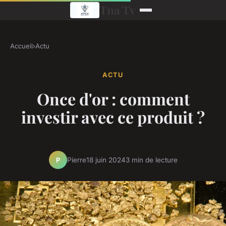
Tna Tv
Accueil
›
Actu
ACTU
Once d'or : comment
investir avec ce produit ?
Pierre
18 juin 2024
3 min de lecture
P