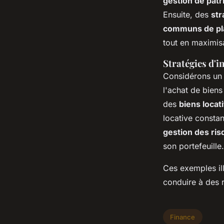
gestion de pat
Ensuite, des
str
communs de p
tout en maximis
Stratégies d'
Considérons u
l'achat de bien
des
biens locati
locative consta
gestion des ri
son portefeuille.
Ces exemples i
conduire à des r
Finance