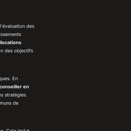
 l'évaluation des
stissements
llocations
on des objectifs
sques. En
conseiller en
s stratégies
ommuns de
e. Cela inclut