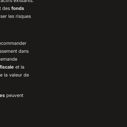
ctifs existants.
nt des
fonds
iser les risques
 recommander
tissement dans
 demande
fiscale
et la
de la valeur de
ées
peuvent