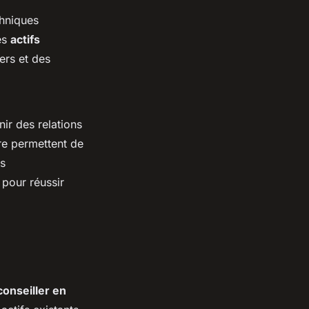
chniques
es
actifs
ers et des
ir des relations
re permettent de
es
 pour réussir
conseiller en