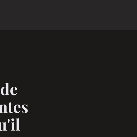
 de
entes
'il