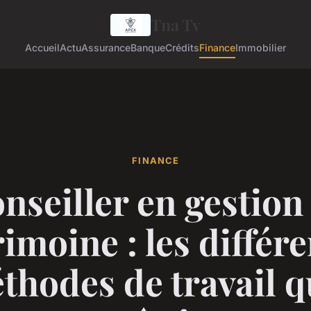
Tna Tv
Accueil
Actu
Assurance
Banque
Crédits
Finance
Immobilier
FINANCE
nseiller en gestion
imoine : les différ
thodes de travail qu