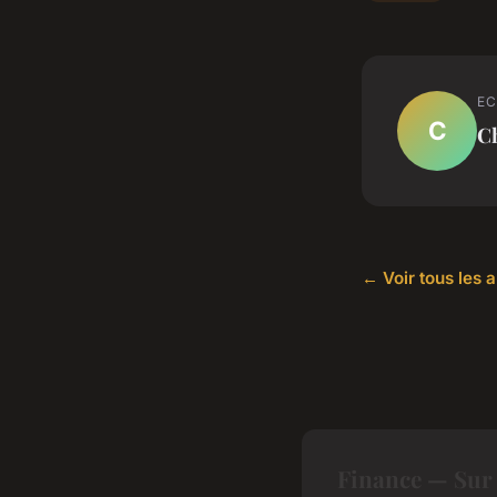
EC
C
C
← Voir tous les a
Finance — Sur 