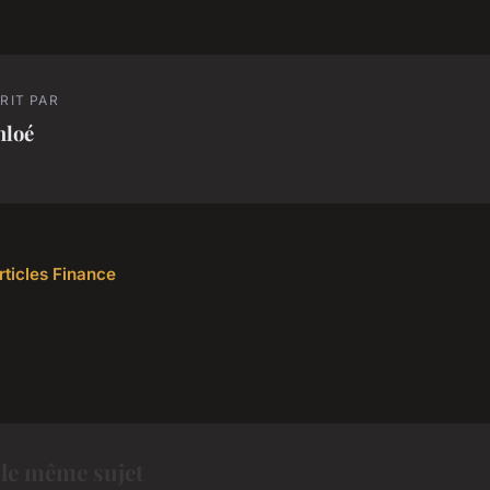
RIT PAR
hloé
rticles Finance
le même sujet