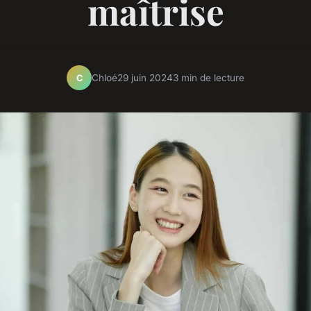
maîtrise
Chloé
29 juin 2024
3 min de lecture
C