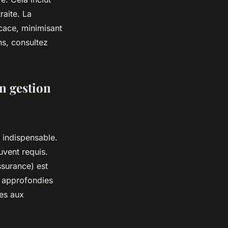
raite. La
cace, minimisant
ns, consultez
n gestion
t indispensable.
uvent requis.
ssurance) est
s approfondies
mes aux