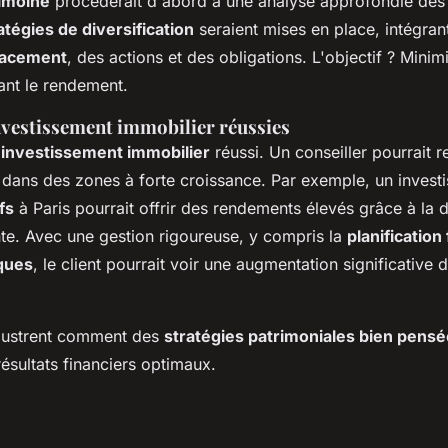
rimoine
procéderait d'abord à une analyse approfondie des a
atégies de diversification
seraient mises en place, intégra
lacement
, des actions et des obligations. L'objectif ? Minim
ant le rendement.
investissement immobilier réussies
n
investissement immobilier
réussi. Un conseiller pourrait
s dans des zones à forte croissance. Par exemple, un inves
fs
à Paris pourrait offrir des rendements élevés grâce à la
nte. Avec une gestion rigoureuse, y compris la
planification 
sques
, le client pourrait voir une augmentation significative 
llustrent comment des
stratégies patrimoniales bien pens
ésultats financiers optimaux.