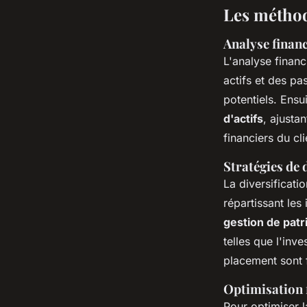
Les méthod
Analyse financ
L'analyse financ
actifs et des pas
potentiels. Ens
d'actifs
, ajusta
financiers du cli
Stratégies de 
La diversificati
répartissant les
gestion de pat
telles que l'inv
placement sont 
Optimisation f
Pour optimiser l