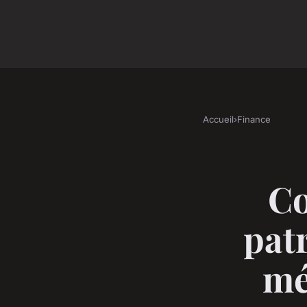
Accueil
›
Finance
Co
patr
mé