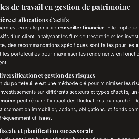
es de travail en gestion de patrimoine
ière et allocations d'actifs
ière est cruciale pour un
conseiller financier
. Elle implique
sifs d'un client, analysant les flux de trésorerie et les inve
uite, des recommandations spécifiques sont faites pour les
a
nt les portefeuilles pour maximiser les rendements en foncti
ent.
diversification et gestion des risques
on du portefeuille est une méthode clé pour minimiser les ri
 investissements sur différents secteurs et types d'actifs, un
rimoine
peut réduire l'impact des fluctuations du marché. De
estissement en immobilier, actions, obligations, et fonds c
fréquemment utilisées.
iscale et planification successorale
a situation fiscale, une planification minutieuse est nécessair