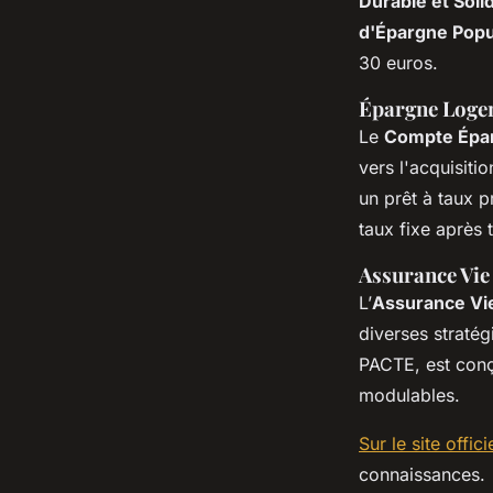
Durable et Soli
d'Épargne Popu
30 euros.
Épargne Loge
Le
Compte Épa
vers l'acquisiti
un prêt à taux p
taux fixe après t
Assurance Vie 
L’
Assurance Vi
diverses straté
PACTE, est conç
modulables.
Sur le site offici
connaissances.