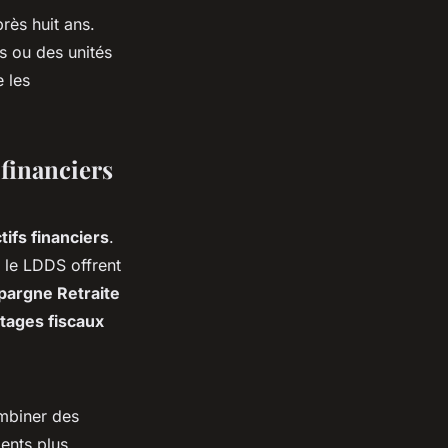
rès huit ans.
s ou des unités
 les
 financiers
tifs financiers
.
 le LDDS offrent
pargne Retraite
tages fiscaux
ombiner des
ments plus