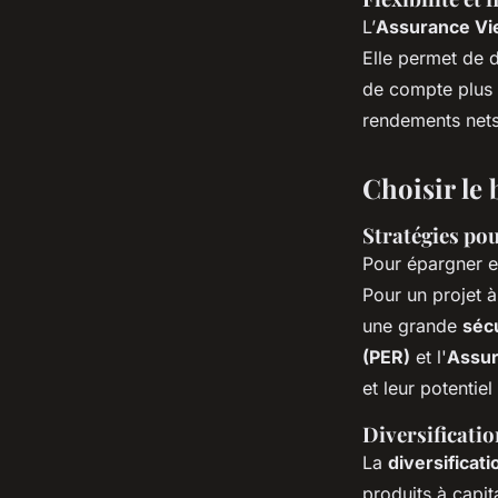
L’
Assurance Vi
Elle permet de d
de compte plus 
rendements nets,
Choisir le 
Stratégies pou
Pour épargner ef
Pour un projet à
une grande
séc
(PER)
et l'
Assur
et leur potentie
Diversificatio
La
diversificat
produits à capit