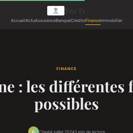
Tna Tv
Accueil
Actu
Assurance
Banque
Crédits
Finance
Immobilier
FINANCE
e : les différentes
possibles
Chloé
4 juillet 2024
3 min de lecture
C