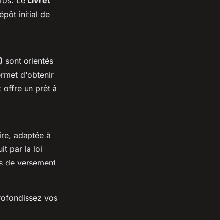
uros. Le
Livret
ôt initial de
)
sont orientés
ermet d'obtenir
 offre un prêt à
ire, adaptée à
uit par la loi
ns de versement
profondissez vos