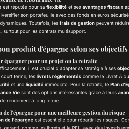
e
est réputée pour sa
flexibilité
et ses
avantages fiscaux
ap
iversifier son portefeuille avec des fonds en euros sécurisé
dynamiques. Toutefois, les
frais de gestion
peuvent réduire
 surtout pour les contrats multisupport.
bon produit d'épargne selon ses objectifs
r épargner pour un projet ou la retraite
ficacement, il est crucial d'adapter sa stratégie à ses
objec
 court terme, les
livrets réglementés
comme le Livret A ou
urité
et une
liquidité
immédiate. Pour la retraite, le
Plan d'É
ance Vie
sont des options intéressantes grâce à leurs
avan
l de rendement à long terme.
n de l'épargne pour une meilleure gestion du risque
ion de l'épargne
est essentielle pour répartir les risques. C
al garanti, comme les livrets et le PEL, avec des investisse