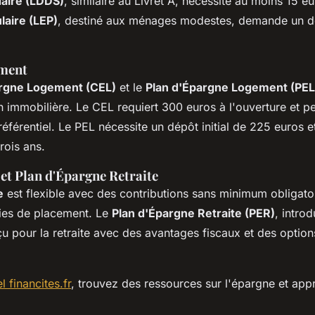
daire (LDDS)
, similaire au Livret A, nécessite au moins 15 e
laire (LEP)
, destiné aux ménages modestes, demande un dép
ment
rgne Logement (CEL)
et le
Plan d'Épargne Logement (PEL
on immobilière. Le CEL requiert 300 euros à l'ouverture et p
référentiel. Le PEL nécessite un dépôt initial de 225 euros et
rois ans.
et Plan d'Épargne Retraite
e
est flexible avec des contributions sans minimum obligato
gies de placement. Le
Plan d'Épargne Retraite (PER)
, introd
u pour la retraite avec des avantages fiscaux et des optio
el financites.fr
, trouvez des ressources sur l'épargne et ap