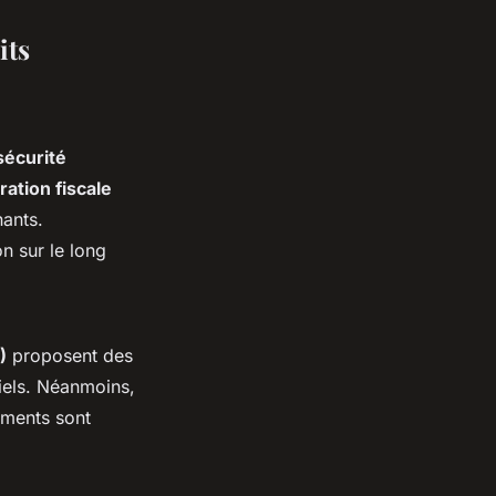
its
sécurité
ation fiscale
nants.
on sur le long
)
proposent des
tiels. Néanmoins,
ements sont