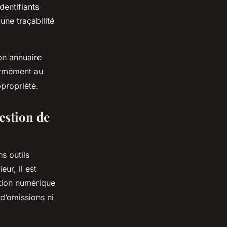
dentifiants
une traçabilité
on annuaire
ormément au
propriété.
estion de
s outils
ur, il est
ution numérique
 d’omissions ni