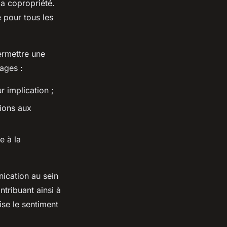
la copropriété.
e pour tous les
permettre une
ages :
ur implication ;
tions aux
e à la
nication au sein
ntribuant ainsi à
ise le sentiment