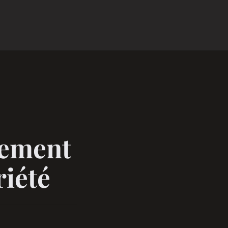
cement
iété