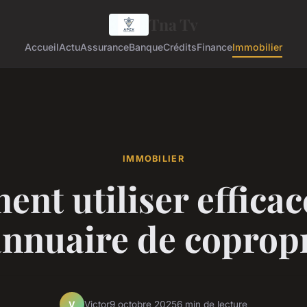
Tna Tv
Accueil
Actu
Assurance
Banque
Crédits
Finance
Immobilier
IMMOBILIER
nt utiliser effica
annuaire de copropr
Victor
9 octobre 2025
6 min de lecture
V