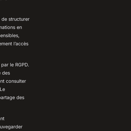
 de structurer
mations en
ensibles,
lement l’accès
 par le RGPD.
é des
nt consulter
 Le
 partage des
ont
auvegarder