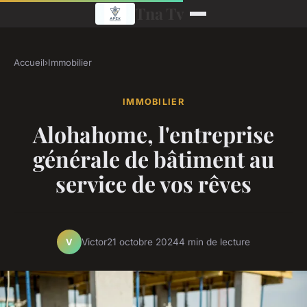
Tna Tv
Accueil
›
Immobilier
IMMOBILIER
Alohahome, l'entreprise
générale de bâtiment au
service de vos rêves
Victor
21 octobre 2024
4 min de lecture
V