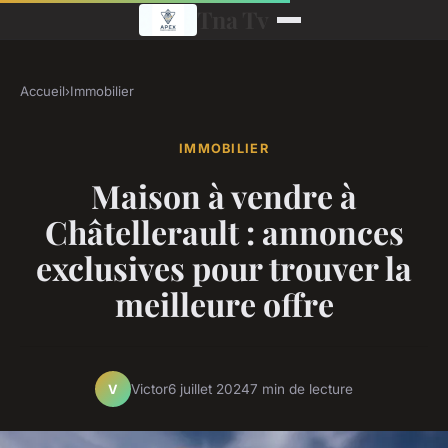
Tna Tv
Accueil
›
Immobilier
IMMOBILIER
Maison à vendre à
Châtellerault : annonces
exclusives pour trouver la
meilleure offre
Victor
6 juillet 2024
7 min de lecture
V