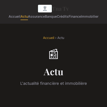
Tna Tv
Accueil
Actu
Assurance
Banque
Crédits
Finance
Immobilier
Accueil
› Actu
📰
Actu
L'actualité financière et immobilière