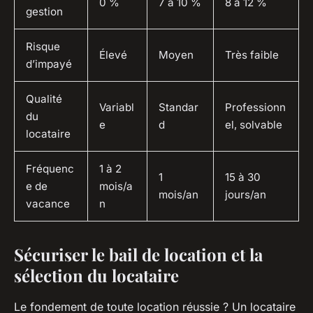
0 %
7 à 10 %
8 à 12 %
gestion
Risque
Élevé
Moyen
Très faible
d’impayé
Qualité
Variabl
Standar
Professionn
du
e
d
el, solvable
locataire
Fréquenc
1 à 2
1
15 à 30
e de
mois/a
mois/an
jours/an
vacance
n
Sécuriser le bail de location et la
sélection du locataire
Le fondement de toute location réussie ? Un locataire