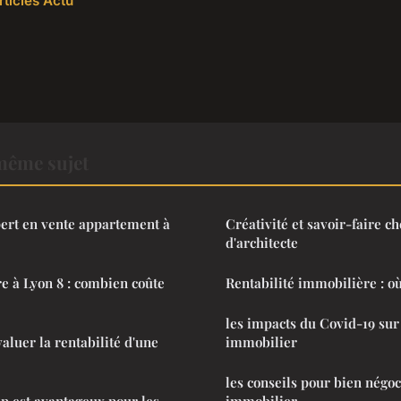
rticles Actu
même sujet
pert en vente appartement à
Créativité et savoir-faire c
d'architecte
e à Lyon 8 : combien coûte
Rentabilité immobilière : où
les impacts du Covid-19 sur
valuer la rentabilité d'une
immobilier
les conseils pour bien négoc
p est avantageux pour les
immobilier