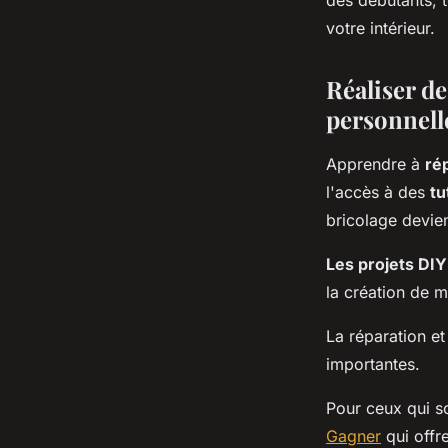
des débutants, t
votre intérieur.
Réaliser d
personnell
Apprendre à
ré
l'accès à des
tu
bricolage devien
Les projets DIY
la création de 
La réparation et
importantes.
Pour ceux qui s
Gagner
qui offr