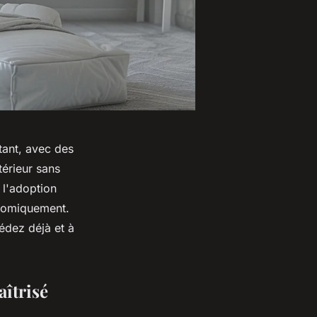
tant, avec des
térieur sans
 l'adoption
onomiquement.
édez déjà et à
îtrisé