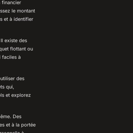
 financier
issez le montant
 et à identifier
 Il existe des
uet flottant ou
 faciles à
tiliser des
ts qui,
ls et explorez
-même. Des
s et à la portée