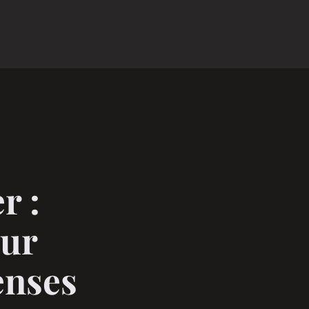
r :
our
enses