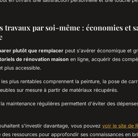
out en offrant une satisfaction personnelle et une touche pe
es travaux par soi-même : économies et sa
e
parer plutôt que remplacer
peut s'avérer économique et gra
toriels de rénovation maison
en ligne, acquérir des compé
t plus accessible.
les plus rentables comprennent la peinture, la pose de car
meubles sur mesure à partir de matériaux récupérés.
 la maintenance régulières permettent d'éviter des dépenses
ouhaitent s'investir davantage, vous pouvez
voir le site de
e des ressources pour approfondir ses connaissances en br