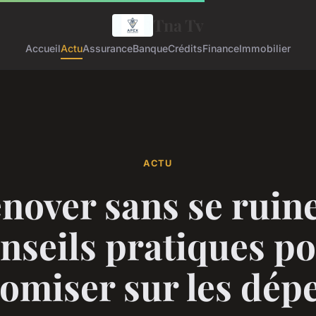
Tna Tv
Accueil
Actu
Assurance
Banque
Crédits
Finance
Immobilier
ACTU
nover sans se ruine
nseils pratiques p
omiser sur les dép