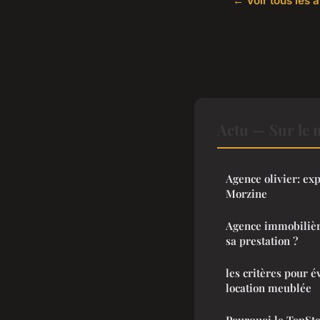
← Voir tous les a
Actu — Sur le 
Agence olivier: ex
Morzine
Agence immobilièr
sa prestation ?
les critères pour é
location meublée
Pourquoi le TopSte