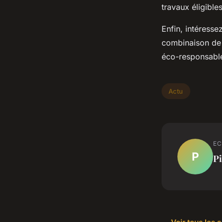
travaux éligible
Enfin, intéresse
combinaison de 
éco-responsabl
Actu
EC
P
Pi