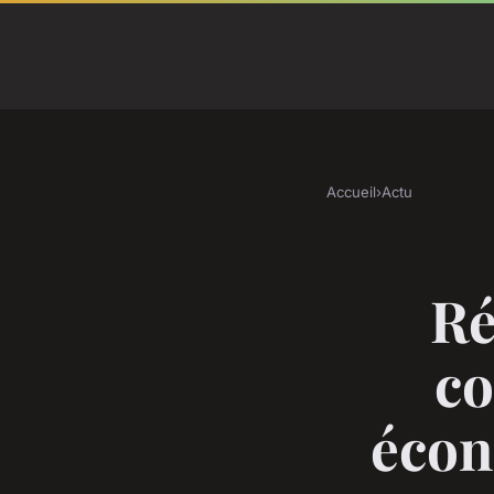
Accueil
›
Actu
Ré
co
écon