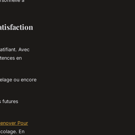
rsonnelle à
tisfaction
tifiant. Avec
tences en
relage ou encore
 futures
 Renover Pour
icolage. En